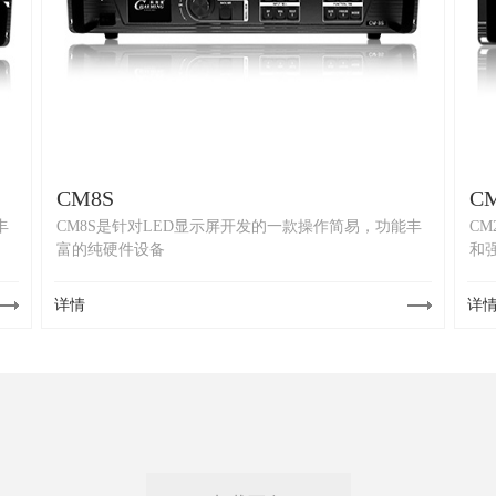
CM8S
C
丰
CM8S是针对LED显示屏开发的一款操作简易，功能丰
C
富的纯硬件设备
和
详情
详