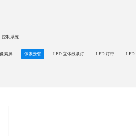
控制系统
背像素屏
像素云管
LED 立体线条灯
LED 灯带
LED
LED室内模组