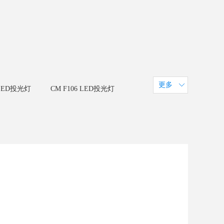
更多
 LED投光灯
CM F106 LED投光灯
LED像素条
CM U38 LED线条灯
30C/40C
LED户外网格屏-P100