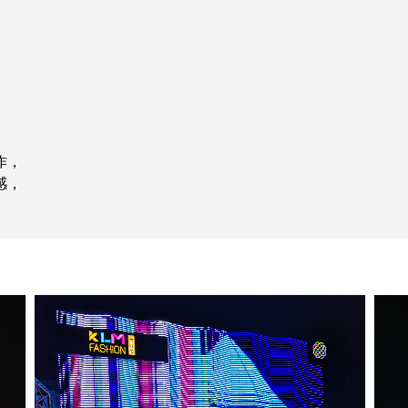
作，
感，