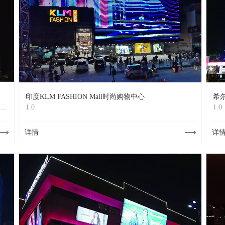
印度KLM FASHION Mall时尚购物中心
希
，
1.0
1.0
不
。
详情
详